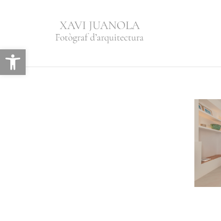
Abrir barra de herramientas
Ref
Columbaris en San.
apar
Adrià del Bessòs
de P