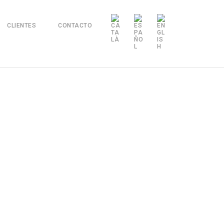
CLIENTES
CONTACTO
Vivienda en el PGA
Camiral Golf &
Bienestar