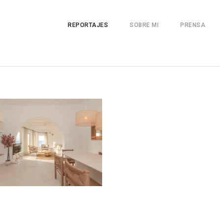
REPORTAJES
SOBRE MI
PRENSA
orma d'un
tament a Calella
Reforma d'un
alafrugell
habitatge a Girona